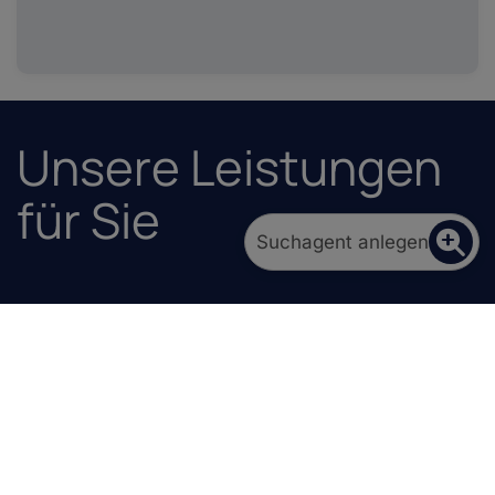
Unsere Leistungen
für Sie
Suchagent anlegen
Kostenlose, unverbindliche und mündliche
Werteinschätzung
Analyse aktueller Marktentwicklungen
Bewertung von Einfamilienhäusern,
Eigentumswohnungen und Baugrundstücken
Verständliche Erklärung aller Faktoren, die den