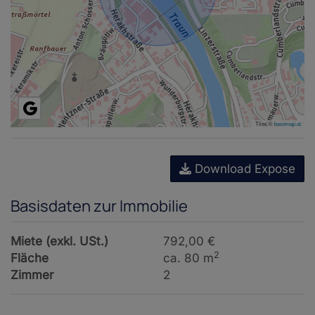
Tiles ©
basemap.at
Download Expose
Basisdaten zur Immobilie
Miete (exkl. USt.)
792,00 €
2
Fläche
ca. 80 m
Zimmer
2