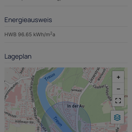
Energieausweis
2
HWB
96.65 kWh/m
a
Lageplan
+
−