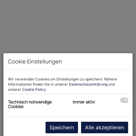
Cookie Einstellungen
K640_20241024_093818
Wir verwenden Cookies um Einstellungen zu speichern. Nähere
Informationen finden Sie in unserer
Datenschutzerklärung
und
unserer
Cookie Policy
.
Beschreibung
Technisch notwendige
immer aktiv
Cookies
Ob Start-Ups, langjährig ansässige Unternehmen,
flexible Unternehmen, Unternehmen welche
Speichern
Alle akzeptieren
Produktionshallen oder Lagerflächen benötigen