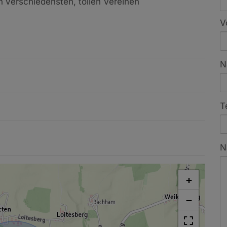
n verschiedensten, tollen Vereinen
V
N
T
N
+
−