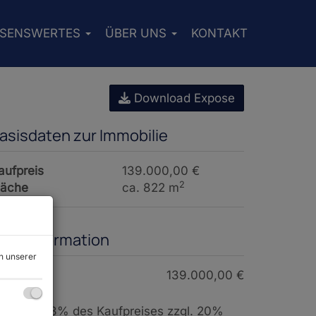
SSENSWERTES
ÜBER UNS
KONTAKT
Download Expose
asisdaten zur Immobilie
aufpreis
139.000,00 €
2
läche
ca. 822 m
reisinformation
n unserer
aufpreis:
139.000,00 €
rovision:
3% des Kaufpreises zzgl. 20%