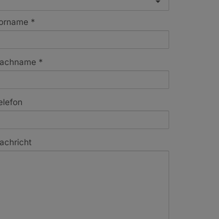
orname
achname
elefon
achricht