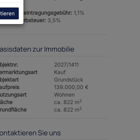
St.
rundbucheintragungsgebühr:
1,1%
tieren
runderwerbsteuer:
3,5%
asisdaten zur Immobilie
bjektnr.
2027/1411
ermarktungsart
Kauf
bjektart
Grundstück
aufpreis
139.000,00 €
utzungsart
Wohnen
2
läche
ca. 822 m
2
rundfläche
ca. 822 m
ontaktieren Sie uns