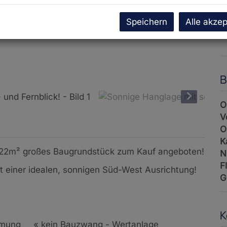
U
G
Speichern
Alle akzep
G
B
O
V
O
K
822m² großes Baugrundstück zum Kauf angeboten!
N
F
it einer idealen, sonnigen Süd-West Ausrichtung!
G
K
idmung
«
kein Bauzwang - Wertanlage