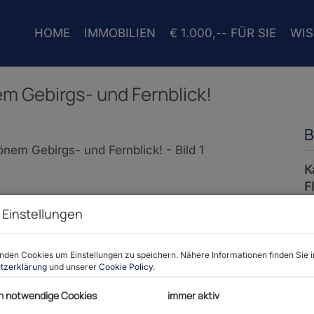
HOME
IMMOBILIEN
€ 1.000,-- FÜR SIE
WI
m Gebirgs- und Fernblick!
B
K
F
 Einstellungen
P
den Cookies um Einstellungen zu speichern. Nähere Informationen finden Sie i
tzerklärung
und unserer
Cookie Policy
.
K
h notwendige Cookies
immer aktiv
P