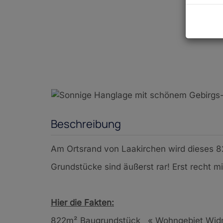
Beschreibung
Am Ortsrand von Laakirchen wird dieses 
Grundstücke sind äußerst rar! Erst recht m
Hier die Fakten:
822m² Baugrundstück
«
Wohngebiet W