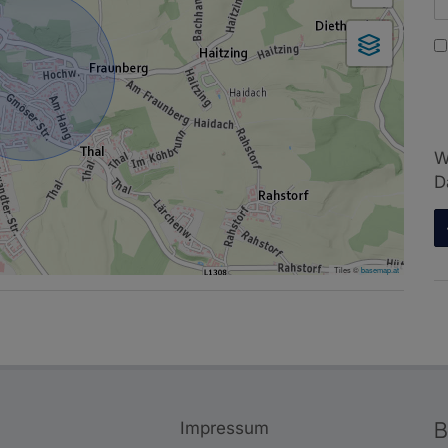
W
D
Tiles ©
basemap.at
B
Impressum