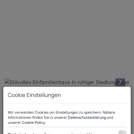
Cookie Einstellungen
Beschreibung
Wir verwenden Cookies um Einstellungen zu speichern. Nähere
Dieses außergewöhnlich gepflegte Einfamilienhaus
Informationen finden Sie in unserer
Datenschutzerklärung
und
mit einer Wohnfläche von ca. 184,13 m² befindet
unserer
Cookie Policy
.
sich auf einem ebenen Grundstück mit 617 m²