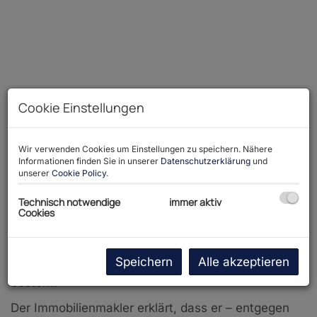
Cookie Einstellungen
Wir verwenden Cookies um Einstellungen zu speichern. Nähere
Informationen finden Sie in unserer
Datenschutzerklärung
und
unserer
Cookie Policy
.
Beschreibung
Technisch notwendige
immer aktiv
Cookies
Wir weisen darauf hin, dass zwischen dem
Vermittler und dem zu vermittelnden Dritten ein
Speichern
Alle akzeptieren
familiäres oder wirtschaftliches Naheverhältnis
besteht.
Der Immobilienmakler erklärt, dass er – entgegen