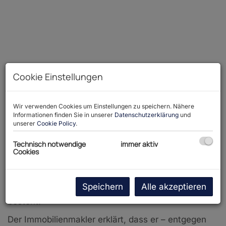
Cookie Einstellungen
Wir verwenden Cookies um Einstellungen zu speichern. Nähere
Informationen finden Sie in unserer
Datenschutzerklärung
und
unserer
Cookie Policy
.
Beschreibung
Technisch notwendige
immer aktiv
Cookies
Wir weisen darauf hin, dass zwischen dem
Vermittler und dem zu vermittelnden Dritten ein
Speichern
Alle akzeptieren
familiäres oder wirtschaftliches Naheverhältnis
besteht.
Der Immobilienmakler erklärt, dass er – entgegen