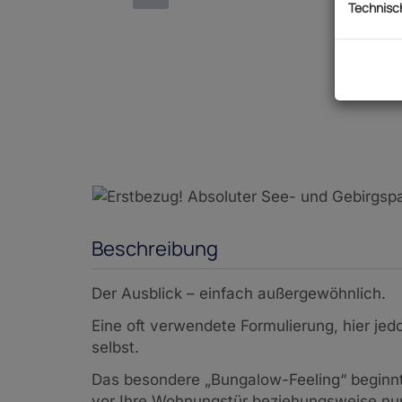
Technisc
Beschreibung
Der Ausblick – einfach außergewöhnlich.
Eine oft verwendete Formulierung, hier jed
selbst.
Das besondere „Bungalow-Feeling“ beginnt 
vor Ihre Wohnungstür beziehungsweise nur