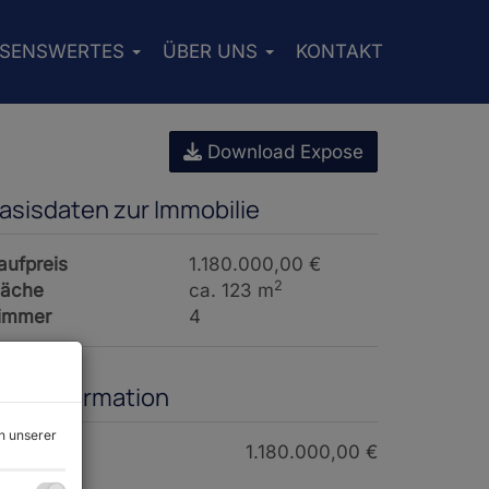
SSENSWERTES
ÜBER UNS
KONTAKT
Download Expose
asisdaten zur Immobilie
aufpreis
1.180.000,00 €
2
läche
ca. 123 m
immer
4
reisinformation
n unserer
aufpreis:
1.180.000,00 €