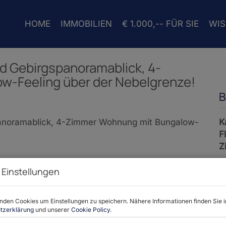
HOME
IMMOBILIEN
€ 1.000,-- FÜR SIE
WI
d Gebirgspanoramablick, 4-
w-Feeling über der Nebelgrenze!
B
K
F
Z
 Einstellungen
P
den Cookies um Einstellungen zu speichern. Nähere Informationen finden Sie i
K
tzerklärung
und unserer
Cookie Policy
.