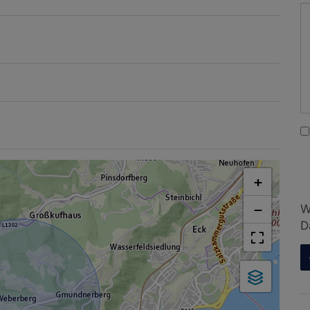
+
−
W
D