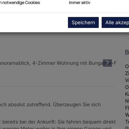
h notwendige Cookies
immer aktiv
P
U
G
Speichern
Alle akzep
G
B
O
Z
V
O
K
N
och absolut zutreffend. Überzeugen Sie sich
F
W
T
bereits bei der Ankunft: Sie fahren bequem direkt
G
 wenige Meter weiter in Ihre eigene Garage und