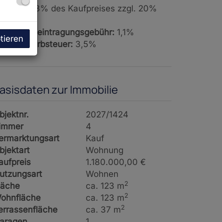
rovision:
3% des Kaufpreises zzgl. 20%
St.
rundbucheintragungsgebühr:
1,1%
tieren
runderwerbsteuer:
3,5%
asisdaten zur Immobilie
bjektnr.
2027/1424
immer
4
ermarktungsart
Kauf
bjektart
Wohnung
aufpreis
1.180.000,00 €
utzungsart
Wohnen
2
läche
ca. 123 m
2
ohnfläche
ca. 123 m
2
errassenfläche
ca. 37 m
aragen
1