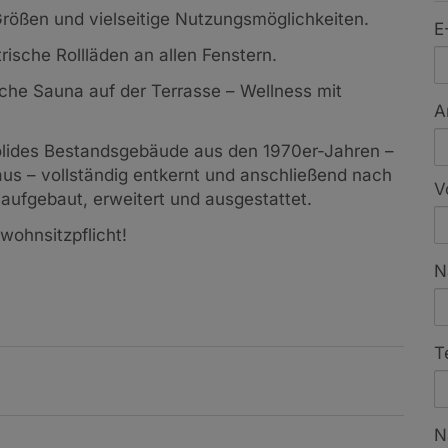
rößen und vielseitige Nutzungsmöglichkeiten.
E
ische Rollläden an allen Fenstern.
ische Sauna auf der Terrasse – Wellness mit
A
olides Bestandsgebäude aus den 1970er-Jahren –
aus – vollständig entkernt und anschließend nach
V
ufgebaut, erweitert und ausgestattet.
wohnsitzpflicht!
N
T
N