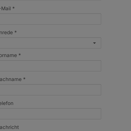
-Mail
nrede
orname
achname
elefon
achricht