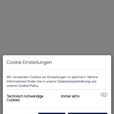
Cookie Einstellungen
Wir verwenden Cookies um Einstellungen zu speichern. Nähere
Informationen finden Sie in unserer
Datenschutzerklärung
und
Beschreibung
unserer
Cookie Policy
.
Technisch notwendige
immer aktiv
In erhöhter Aussichtslage über dem Traunsee
Cookies
erwartet Sie diese außergewöhnliche 4-Zimmer-
Eigentumswohnung im Erstbezug – ein Zuhause,