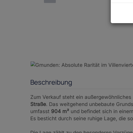
Beschreibung
Zum Verkauf steht ein außergewöhnliches
Straße
. Das weitgehend unbebaute Grundst
umfasst
904 m²
und befindet sich in einem 
Es besticht durch seine ruhige Lage, die s
Die Lage zählt zu den besonderen Vorzüge