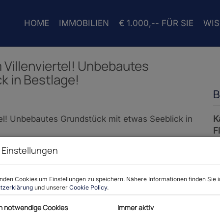
HOME
IMMOBILIEN
€ 1.000,-- FÜR SIE
WI
 Villenviertel! Unbebautes
k in Bestlage!
B
K
F
 Einstellungen
P
den Cookies um Einstellungen zu speichern. Nähere Informationen finden Sie i
tzerklärung
und unserer
Cookie Policy
.
K
h notwendige Cookies
immer aktiv
P