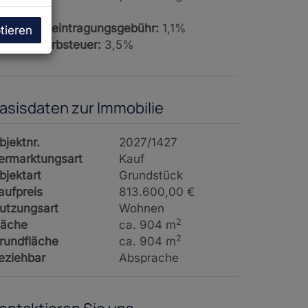
St.
rundbucheintragungsgebühr:
1,1%
tieren
runderwerbsteuer:
3,5%
asisdaten zur Immobilie
bjektnr.
2027/1427
ermarktungsart
Kauf
bjektart
Grundstück
aufpreis
813.600,00 €
utzungsart
Wohnen
2
läche
ca. 904 m
2
rundfläche
ca. 904 m
eziehbar
Absprache