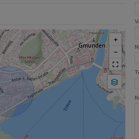
V
+
N
−
T
N