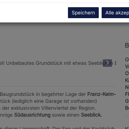
U
G
Speichern
Alle akzep
G
B
O
V
O
K
N
F
 Baugrundstück in begehrter Lage der
Franz-Keim-
G
ück (lediglich eine Garage ist vorhanden)
B
der exklusivsten Villenviertel der Region.
onnige
Südausrichtung
sowie einen
Seeblick.
n dieser Liegenschaft: Der See und der Yachtclub