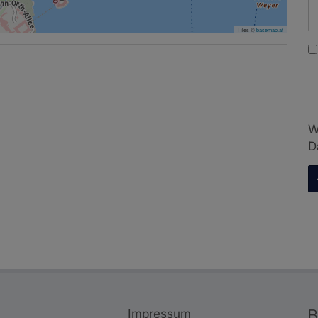
Tiles ©
basemap.at
W
D
B
Impressum