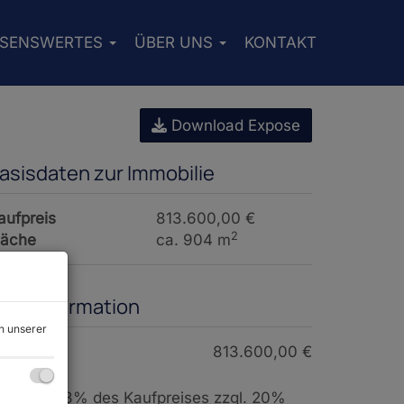
SSENSWERTES
ÜBER UNS
KONTAKT
Download Expose
asisdaten zur Immobilie
aufpreis
813.600,00 €
2
läche
ca. 904 m
reisinformation
n unserer
aufpreis:
813.600,00 €
rovision:
3% des Kaufpreises zzgl. 20%