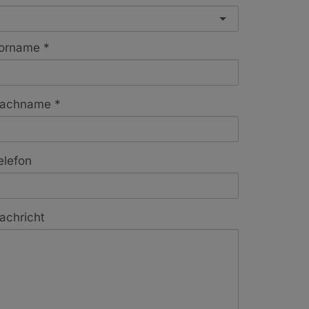
orname
achname
elefon
achricht