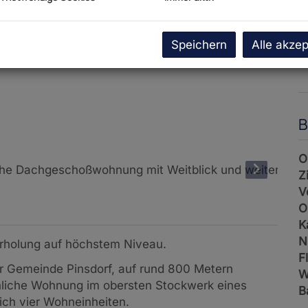
P
U
Speichern
Alle akzep
G
G
B
O
Z
V
O
K
N
Erholung auf höchstem Niveau.
F
er Gemeinde Pinsdorf, auf rund 800 Metern
W
nliche Wohnung im obersten Stockwerk eines
B
ich vier Wohneinheiten.