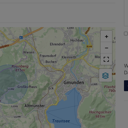
+
−
W
D