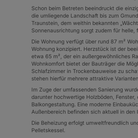
Schon beim Betreten beeindruckt die einzi
die umliegende Landschaft bis zum Gmund
Traunstein, dem weithin bekannten „Wächt
Sonnenausrichtung sorgt zudem für helle,
Die Wohnung verfügt über rund 87 m² Wohn
Wohnung konzipiert. Herzstück ist der be
etwa 65 m², der ein außergewöhnliches Rau
Wohnkomfort bietet der Bauträger die Mögl
Schlafzimmer in Trockenbauweise zu schaf
stehen hierfür mehrere attraktive Variante
Im Zuge der umfassenden Sanierung wurden
darunter hochwertige Holzböden, Fenster,
Balkongestaltung. Eine moderne Einbauküch
Außenbereich befinden sich aktuell in den 
Die Beheizung erfolgt umweltfreundlich und
Pelletskessel.