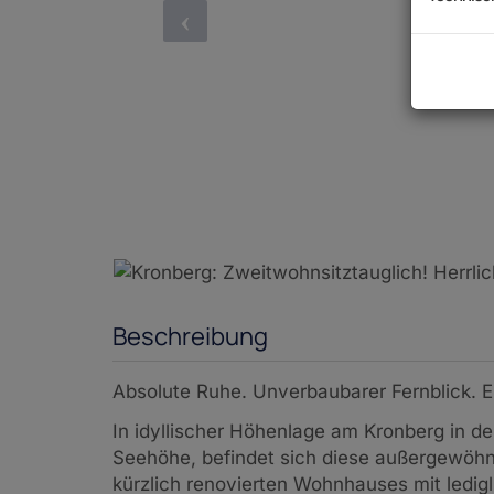
Beschreibung
Absolute Ruhe. Unverbaubarer Fernblick. 
In idyllischer Höhenlage am Kronberg in d
Seehöhe, befindet sich diese außergewöh
kürzlich renovierten Wohnhauses mit ledigl