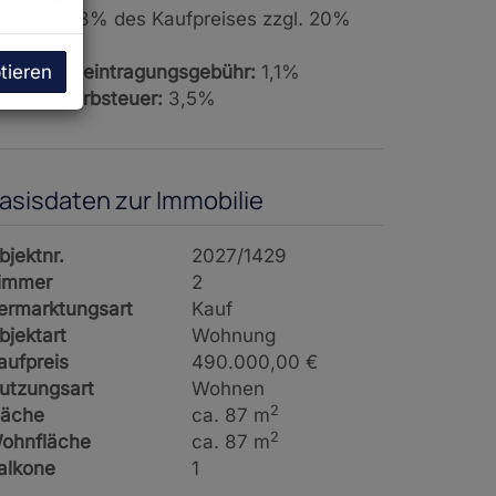
rovision:
3% des Kaufpreises zzgl. 20%
St.
tieren
rundbucheintragungsgebühr:
1,1%
runderwerbsteuer:
3,5%
asisdaten zur Immobilie
bjektnr.
2027/1429
immer
2
ermarktungsart
Kauf
bjektart
Wohnung
aufpreis
490.000,00 €
utzungsart
Wohnen
2
läche
ca. 87 m
2
ohnfläche
ca. 87 m
alkone
1