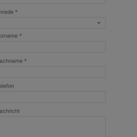
nrede
orname
achname
elefon
achricht