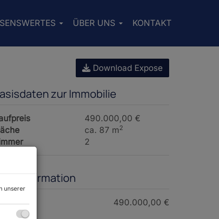
SSENSWERTES
ÜBER UNS
KONTAKT
Download Expose
asisdaten zur Immobilie
aufpreis
490.000,00 €
2
läche
ca. 87 m
immer
2
reisinformation
n unserer
aufpreis:
490.000,00 €