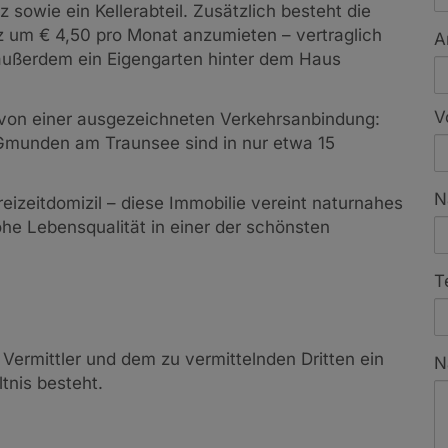
 sowie ein Kellerabteil. Zusätzlich besteht die
tz um € 4,50 pro Monat anzumieten – vertraglich
A
außerdem ein Eigengarten hinter dem Haus
V
ie von einer ausgezeichneten Verkehrsanbindung:
Gmunden am Traunsee sind in nur etwa 15
N
izeitdomizil – diese Immobilie vereint naturnahes
e Lebensqualität in einer der schönsten
T
Vermittler und dem zu vermittelnden Dritten ein
N
tnis besteht.