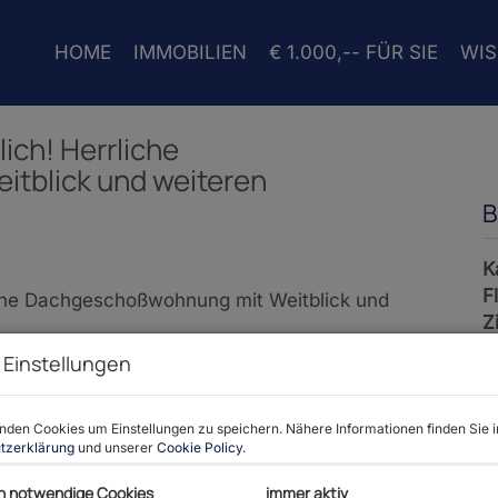
HOME
IMMOBILIEN
€ 1.000,-- FÜR SIE
WI
ich! Herrliche
tblick und weiteren
B
K
F
Z
 Einstellungen
P
den Cookies um Einstellungen zu speichern. Nähere Informationen finden Sie i
tzerklärung
und unserer
Cookie Policy
.
K
h notwendige Cookies
immer aktiv