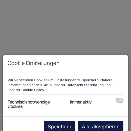
Cookie Einstellungen
Wir verwenden Cookies um Einstellungen zu speichern. Nähere
Informationen finden Sie in unserer
Datenschutzerklärung
und
Beschreibung
unserer
Cookie Policy
.
Technisch notwendige
immer aktiv
Diese außergewöhnlich schöne und neuwertige
Cookies
Doppelhaushälfte (Erstbezug 2022) vereint
modernes Wohnen, höchste Wohnqualität und
stilvolle Eleganz auf beeindruckende Weise. Das
Speichern
Alle akzeptieren